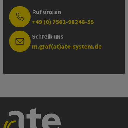
Ruf uns an
+49 (0) 7561-98248-55
Schreib uns
m.graf(at)ate-system.de