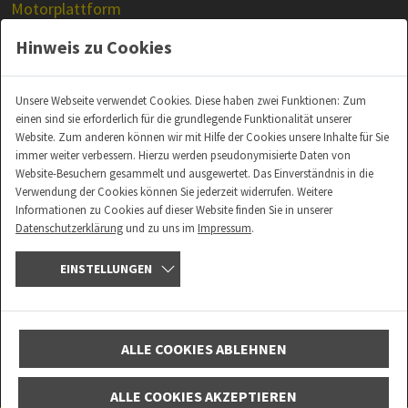
Motorplattform
Prüfstandsmotoren
Hinweis zu Cookies
Unsere Webseite verwendet Cookies. Diese haben zwei Funktionen: Zum
einen sind sie erforderlich für die grundlegende Funktionalität unserer
Website. Zum anderen können wir mit Hilfe der Cookies unsere Inhalte für Sie
KARRIERE BEI ATE
immer weiter verbessern. Hierzu werden pseudonymisierte Daten von
Website-Besuchern gesammelt und ausgewertet. Das Einverständnis in die
LOGIN
Verwendung der Cookies können Sie jederzeit widerrufen. Weitere
Informationen zu Cookies auf dieser Website finden Sie in unserer
Datenschutzerklärung
und zu uns im
Impressum
.
EINSTELLUNGEN
© Copyright 2026 ATE Antriebstechnik und Entwicklungs GmbH & Co. KG – Site
developed by
ALPENBLICKDREI
ALLE COOKIES ABLEHNEN
Impressum
|
Datenschutz
ALLE COOKIES AKZEPTIEREN