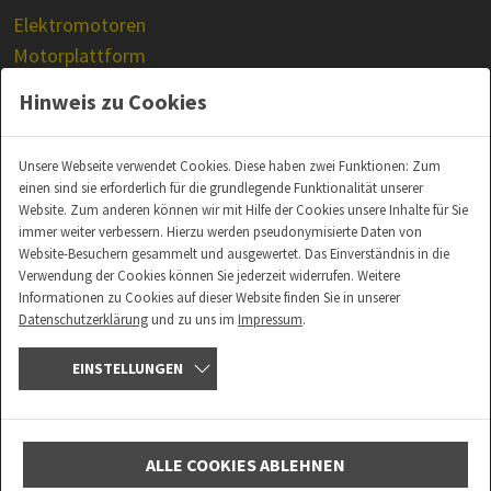
Elektromotoren
Motorplattform
Prüfstandsmotoren
Hinweis zu Cookies
Unsere Webseite verwendet Cookies. Diese haben zwei Funktionen: Zum
einen sind sie erforderlich für die grundlegende Funktionalität unserer
Website. Zum anderen können wir mit Hilfe der Cookies unsere Inhalte für Sie
KARRIERE BEI ATE
immer weiter verbessern. Hierzu werden pseudonymisierte Daten von
Website-Besuchern gesammelt und ausgewertet. Das Einverständnis in die
LOGIN
Verwendung der Cookies können Sie jederzeit widerrufen. Weitere
Informationen zu Cookies auf dieser Website finden Sie in unserer
Datenschutzerklärung
und zu uns im
Impressum
.
EINSTELLUNGEN
© Copyright 2026 ATE Antriebstechnik und Entwicklungs GmbH & Co. KG – Site
developed by
ALPENBLICKDREI
ALLE COOKIES ABLEHNEN